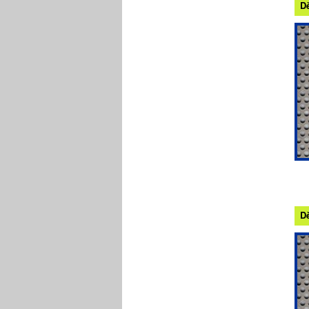
Dě
Dě