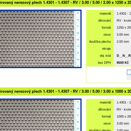
rovaný nerezový plech 1.4301 - 1.4307 - RV / 3.00 / 5.00 / 2.00 x 1250 x 2
materiál
1.4301 - 
děrování
RV - kru
formát
1250 x 2
otvor
3.00 mm
tloušťka plechu
2.00 mm
okraje
obj. kód
D__N__R
bez DPH
8500 Kč
rovaný nerezový plech 1.4301 - 1.4307 - RV / 3.00 / 5.00 / 3.00 x 1000 x 2
materiál
1.4301 - 
děrování
RV - kru
formát
1000 x 2
otvor
3.00 mm
tloušťka plechu
3.00 mm