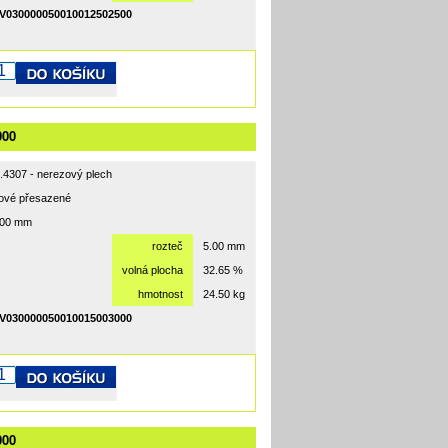
V030000050010012502500
000
1.4307 - nerezový plech
hové přesazené
000 mm
rozteč
5.00 mm
volná plocha
32.65 %
hmotnost
24.50 kg
V030000050010015003000
000