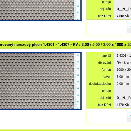
okraje
obj. kód
D__N__R
bez DPH
7440 Kč
rovaný nerezový plech 1.4301 - 1.4307 - RV / 3.00 / 5.00 / 2.00 x 1000 x 2
materiál
1.4301 - 
děrování
RV - kru
formát
1000 x 2
otvor
3.00 mm
tloušťka plechu
2.00 mm
okraje
obj. kód
D__N__R
bez DPH
4470 Kč