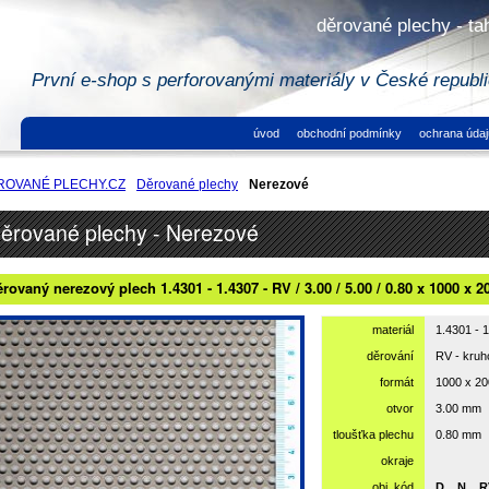
děrované plechy - ta
První e-shop s perforovanými materiály v České republ
úvod
obchodní podmínky
ochrana údaj
ROVANÉ PLECHY.CZ
Děrované plechy
Nerezové
ěrované plechy - Nerezové
rovaný nerezový plech 1.4301 - 1.4307 - RV / 3.00 / 5.00 / 0.80 x 1000 x 2
materiál
1.4301 - 
děrování
RV - kru
formát
1000 x 2
otvor
3.00 mm
tloušťka plechu
0.80 mm
okraje
obj. kód
D__N__R