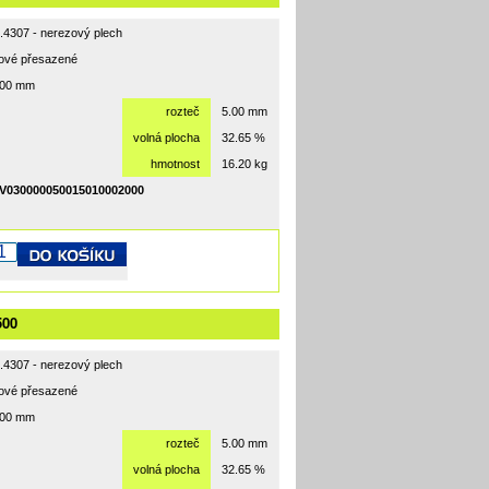
1.4307 - nerezový plech
hové přesazené
000 mm
rozteč
5.00 mm
volná plocha
32.65 %
hmotnost
16.20 kg
V030000050015010002000
500
1.4307 - nerezový plech
hové přesazené
500 mm
rozteč
5.00 mm
volná plocha
32.65 %