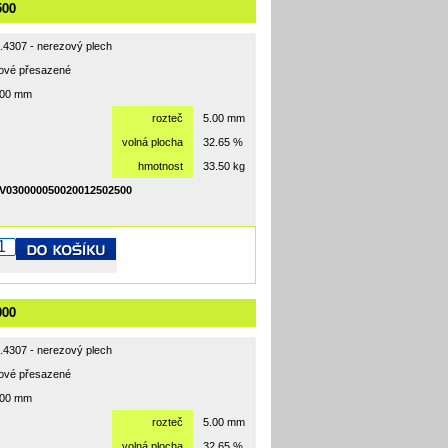
500
1.4307 - nerezový plech
hové přesazené
500 mm
rozteč
5.00 mm
volná plocha
32.65 %
hmotnost
33.50 kg
V030000050020012502500
000
1.4307 - nerezový plech
hové přesazené
000 mm
rozteč
5.00 mm
volná plocha
32.65 %