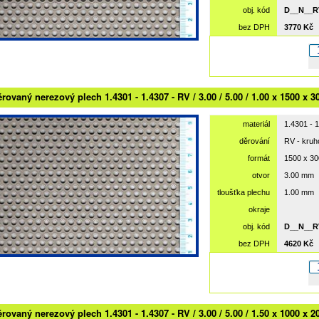
obj. kód
D__N__R
bez DPH
3770 Kč
rovaný nerezový plech 1.4301 - 1.4307 - RV / 3.00 / 5.00 / 1.00 x 1500 x 3
materiál
1.4301 - 
děrování
RV - kru
formát
1500 x 3
otvor
3.00 mm
tloušťka plechu
1.00 mm
okraje
obj. kód
D__N__R
bez DPH
4620 Kč
rovaný nerezový plech 1.4301 - 1.4307 - RV / 3.00 / 5.00 / 1.50 x 1000 x 2