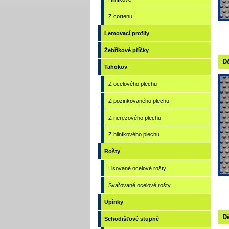
Z cortenu
Lemovací profily
Žebříkové příčky
Dě
Tahokov
Z ocelového plechu
Z pozinkovaného plechu
Z nerezového plechu
Z hliníkového plechu
Rošty
Lisované ocelové rošty
Svařované ocelové rošty
Upínky
Dě
Schodišťové stupně