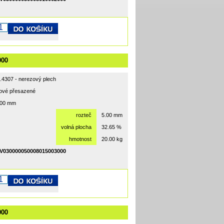
000
1.4307 - nerezový plech
hové přesazené
000 mm
rozteč
5.00 mm
volná plocha
32.65 %
hmotnost
20.00 kg
V030000050008015003000
000