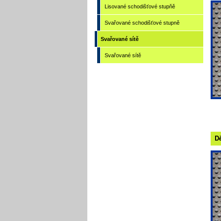
Lisované schodišťové stupňě
Svařované schodišťové stupně
Svařované sítě
Svařované sítě
Dě