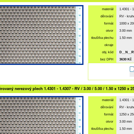
materiál
1.4301 - 
děrování
RV - kru
formát
1000 x 2
otvor
3.00 mm
tloušťka plechu
1.50 mm
okraje
obj. kód
D__N__R
bez DPH
3630 Kč
rovaný nerezový plech 1.4301 - 1.4307 - RV / 3.00 / 5.00 / 1.50 x 1250 x 2
materiál
1.4301 - 
děrování
RV - kru
formát
1250 x 2
otvor
3.00 mm
tloušťka plechu
1.50 mm