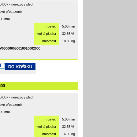
1.4307 - nerezový plech
hové přesazené
000 mm
rozteč
5.00 mm
volná plocha
32.65 %
hmotnost
10.80 kg
V030000050010010002000
500
1.4307 - nerezový plech
hové přesazené
500 mm
rozteč
5.00 mm
volná plocha
32.65 %
hmotnost
16.90 kg