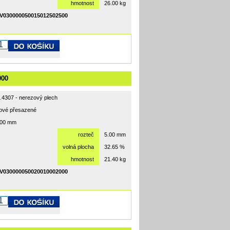
hmotnost
26.00 kg
V030000050015012502500
000
1.4307 - nerezový plech
hové přesazené
000 mm
rozteč
5.00 mm
volná plocha
32.65 %
hmotnost
21.40 kg
V030000050020010002000