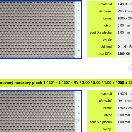
materiál
1.4301 - 
děrování
RV - kru
formát
1000 x 2
otvor
3.00 mm
tloušťka plechu
1.00 mm
okraje
obj. kód
D__N__R
bez DPH
2360 Kč
rovaný nerezový plech 1.4301 - 1.4307 - RV / 3.00 / 5.00 / 1.00 x 1250 x 2
materiál
1.4301 - 
děrování
RV - kru
formát
1250 x 2
otvor
3.00 mm
tloušťka plechu
1.00 mm
okraje