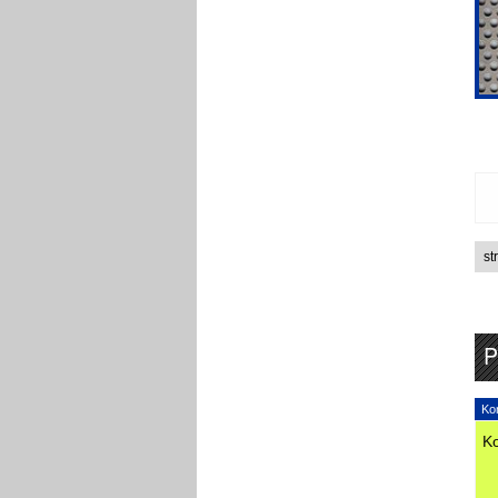
st
P
Kon
Ko