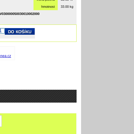
hmotnost
33.00 kg
V030000050030010002000
inea.cz