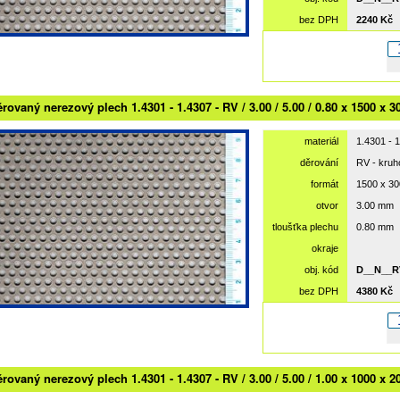
bez DPH
2240 Kč
rovaný nerezový plech 1.4301 - 1.4307 - RV / 3.00 / 5.00 / 0.80 x 1500 x 3
materiál
1.4301 - 
děrování
RV - kru
formát
1500 x 3
otvor
3.00 mm
tloušťka plechu
0.80 mm
okraje
obj. kód
D__N__R
bez DPH
4380 Kč
rovaný nerezový plech 1.4301 - 1.4307 - RV / 3.00 / 5.00 / 1.00 x 1000 x 2