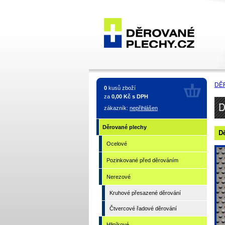
Děrované
plechy -
DĚ
0
kusů zboží
Nerezové
za
0,00 Kč s DPH
D
zákazník:
nepřihlášen
Děrované plechy
Dě
Ocelové
Pozinkované před děrováním
Nerezové
Kruhové přesazené děrování
Čtvercové řadové děrování
Hliníkové