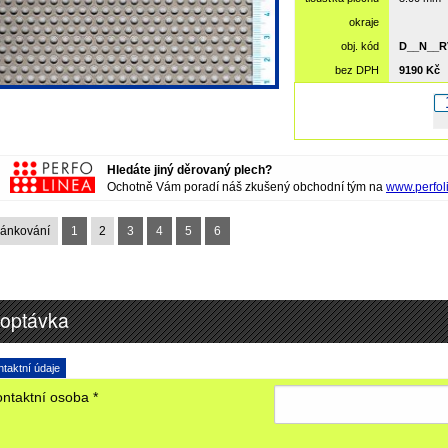
okraje
obj. kód
D__N__R
bez DPH
9190 Kč
Hledáte jiný děrovaný plech?
Ochotně Vám poradí náš zkušený obchodní tým na
www.perfol
ránkování
1
2
3
4
5
6
optávka
taktní údaje
ntaktní osoba *