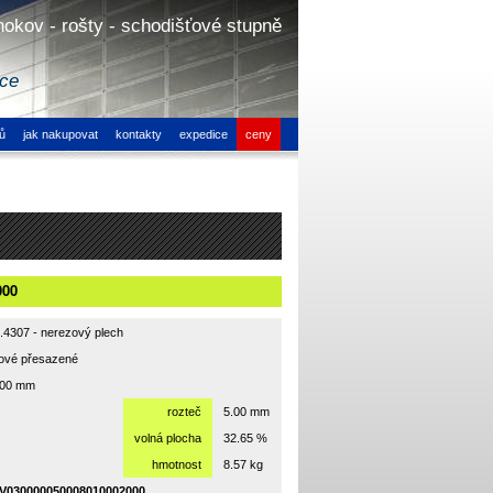
hokov - rošty - schodišťové stupně
ice
ů
jak nakupovat
kontakty
expedice
ceny
000
1.4307 - nerezový plech
hové přesazené
000 mm
rozteč
5.00 mm
volná plocha
32.65 %
hmotnost
8.57 kg
V030000050008010002000