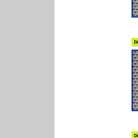
Dě
Dě