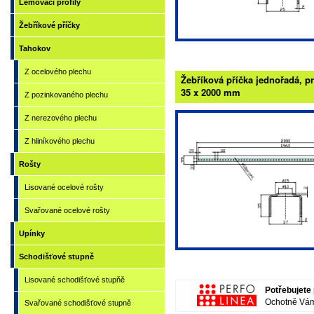
Lemovací profily
Žebříkové příčky
Tahokov
Z ocelového plechu
Žebříková příčka jednořadá, p
35 x 2000 mm
Z pozinkovaného plechu
Z nerezového plechu
Z hliníkového plechu
Rošty
Lisované ocelové rošty
Svařované ocelové rošty
Upínky
Schodišťové stupně
Lisované schodišťové stupňě
Potřebujete 
Ochotně Vám
Svařované schodišťové stupně