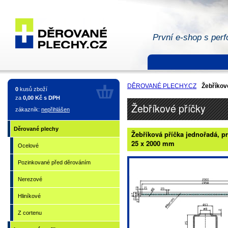
První e-shop s perf
Žebříkové
příčky
DĚROVANÉ PLECHY.CZ
Žebříkov
0
kusů zboží
za
0,00 Kč s DPH
Žebříkové příčky
zákazník:
nepřihlášen
Děrované plechy
Žebříková příčka jednořadá, p
25 x 2000 mm
Ocelové
Pozinkované před děrováním
Nerezové
Hliníkové
Z cortenu