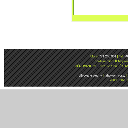
Mobil:
771 265 951
| Tel.:
4
Výdejní místa K Májov
DĚROVANÉ PLECHY.CZ s.r.o., Čs. Arm
děrované plechy
|
tahokov
|
rošty
|
2009 - 2026