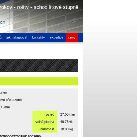
hokov - rošty - schodišťové stupně
ice
ů
jak nakupovat
kontakty
expedice
ceny
orten
hové přesazené
000 mm
rozteč
27.00 mm
volná plocha
49.76 %
hmotnost
18.00 kg
V200000270015015002000