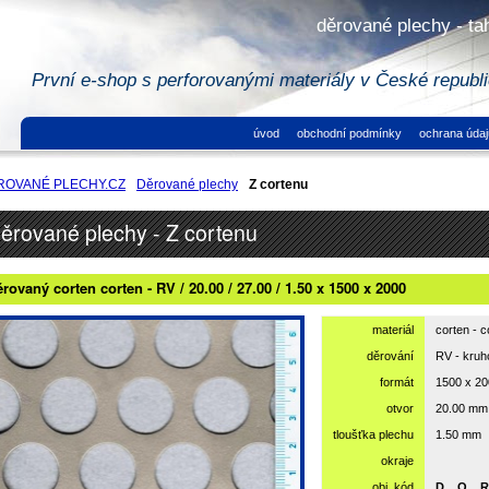
děrované plechy - ta
První e-shop s perforovanými materiály v České republ
úvod
obchodní podmínky
ochrana údaj
ROVANÉ PLECHY.CZ
Děrované plechy
Z cortenu
ěrované plechy - Z cortenu
rovaný corten corten - RV / 20.00 / 27.00 / 1.50 x 1500 x 2000
materiál
corten - c
děrování
RV - kru
formát
1500 x 2
otvor
20.00 mm
tloušťka plechu
1.50 mm
okraje
obj. kód
D__O__R