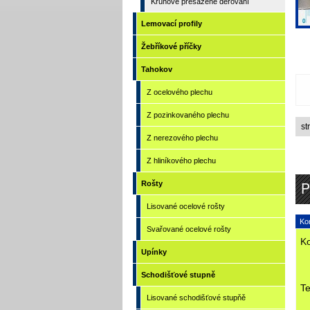
Kruhové přesazené děrování
Lemovací profily
Žebříkové příčky
Tahokov
Z ocelového plechu
Z pozinkovaného plechu
st
Z nerezového plechu
Z hliníkového plechu
P
Rošty
Lisované ocelové rošty
Kon
Svařované ocelové rošty
Ko
Upínky
Schodišťové stupně
Te
Lisované schodišťové stupňě