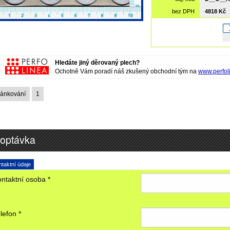
bez DPH
4818 Kč
Hledáte jiný děrovaný plech?
Ochotně Vám poradí náš zkušený obchodní tým na
www.perfol
ránkování
1
optávka
taktní údaje
ntaktní osoba *
lefon *