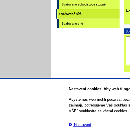
Svařované schodišťové stupně
E-
Svařované sítě
Svařované sítě
Sp
Nastavení cookies. Aby web fungov
Abyste náš web mohli používat běž
zajímají, potřebujeme Váš souhlas 
VŠE” souhlasíte se všemi cookies.
D
Nastavení