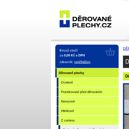
Děrované
plechy -
DĚ
0
kusů zboží
Z
za
0,00 Kč s DPH
D
zákazník:
nepřihlášen
cortenu
Děrované plechy
Dě
Ocelové
Pozinkované před děrováním
Nerezové
Hliníkové
Z cortenu