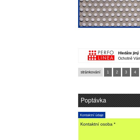
Hledáte jin
Ochotně Vám
stránkování
1
2
3
4
Poptávka
Kontaktní údaje
Kontaktní osoba *