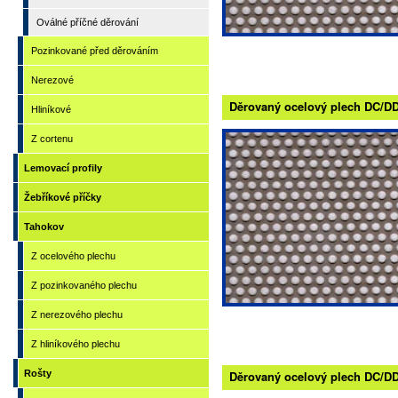
Oválné příčné děrování
Pozinkované před děrováním
Nerezové
Děrovaný ocelový plech DC/DD/S
Hliníkové
Z cortenu
Lemovací profily
Žebříkové příčky
Tahokov
Z ocelového plechu
Z pozinkovaného plechu
Z nerezového plechu
Z hliníkového plechu
Rošty
Děrovaný ocelový plech DC/DD/S