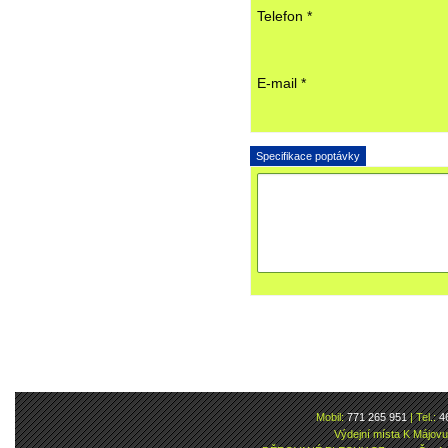
Telefon *
E-mail *
Specifikace poptávky
Mobil:
771 265 951
| Tel.:
4
Výdejní místa K Májov