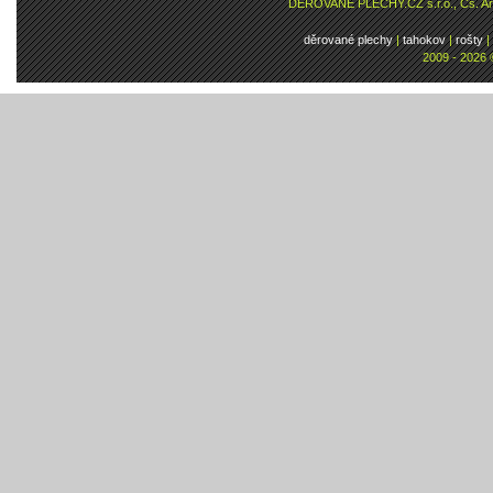
DĚROVANÉ PLECHY.CZ s.r.o., Čs. Arm
děrované plechy
|
tahokov
|
rošty
|
2009 - 2026