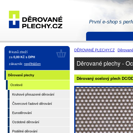
První e-shop s perf
Děrované
plechy -
DĚROVANÉ PLECHY.CZ
Děrované
0
kusů zboží
Ocelové
za
0,00 Kč s DPH
Děrované plechy - Oc
zákazník:
nepřihlášen
Děrované plechy
Děrovaný ocelový plech DC/DD -
Ocelové
Kruhové přesazené děrování
Čtvercové řadové děrování
Euroděrování
Ozdobné děrování
Podélné děrování