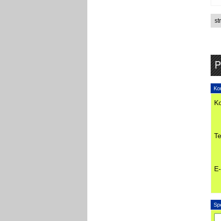
st
P
Kon
Ko
Te
E-
Sp