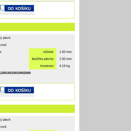
ý plech
rcové
m
můstek
1.60 mm
tloušťka plechu
1.00 mm
hmotnost
4.19 kg
20016010010002000
ý plech
rcové