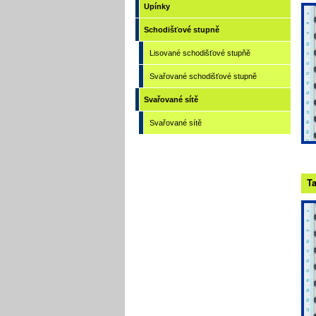
Upínky
Schodišťové stupně
Lisované schodišťové stupňě
Svařované schodišťové stupně
Svařované sítě
Svařované sítě
Ta