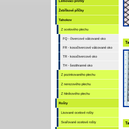
Lemovací profily
Žebříkové příčky
Tahokov
Z ocelového plechu
FQ - čtvercové válcované oko
Ta
FR - kosočtvercové válcované oko
TR - kosočtvercové oko
TH - šestihranné oko
Z pozinkovaného plechu
Z nerezového plechu
Z hliníkového plechu
Rošty
Lisované ocelové rošty
Ta
Svařované ocelové rošty