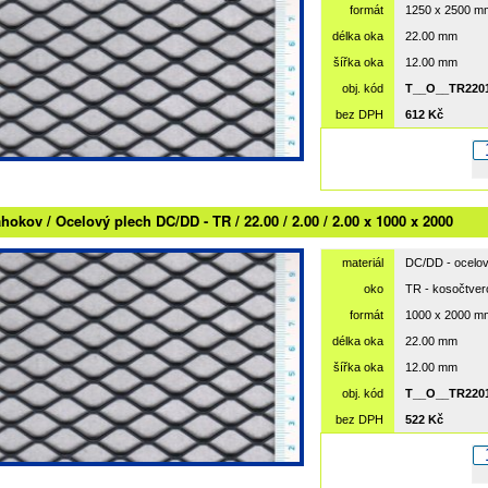
formát
1250 x 2500 m
délka oka
22.00 mm
šířka oka
12.00 mm
obj. kód
T__O__TR2201
bez DPH
612 Kč
hokov / Ocelový plech DC/DD - TR / 22.00 / 2.00 / 2.00 x 1000 x 2000
materiál
DC/DD - ocelov
oko
TR - kosočtve
formát
1000 x 2000 m
délka oka
22.00 mm
šířka oka
12.00 mm
obj. kód
T__O__TR2201
bez DPH
522 Kč