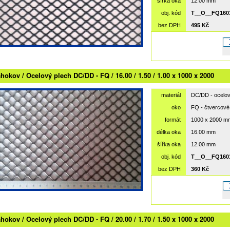
šířka oka
12.00 mm
obj. kód
T__O__FQ1601
bez DPH
495 Kč
hokov / Ocelový plech DC/DD - FQ / 16.00 / 1.50 / 1.00 x 1000 x 2000
materiál
DC/DD - ocelov
oko
FQ - čtvercové
formát
1000 x 2000 m
délka oka
16.00 mm
šířka oka
12.00 mm
obj. kód
T__O__FQ1601
bez DPH
360 Kč
hokov / Ocelový plech DC/DD - FQ / 20.00 / 1.70 / 1.50 x 1000 x 2000