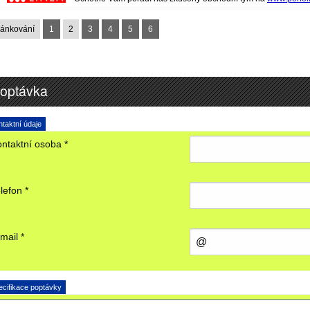
ránkování
1
2
3
4
5
6
optávka
taktní údaje
ntaktní osoba *
lefon *
mail *
ecifikace poptávky