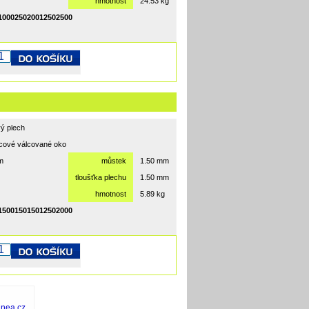
hmotnost
24.53 kg
00025020012502500
ý plech
cové válcované oko
m
můstek
1.50 mm
tloušťka plechu
1.50 mm
hmotnost
5.89 kg
50015015012502000
inea.cz