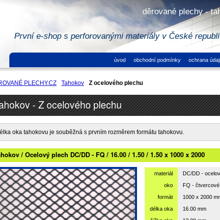
děrované plechy - ta
První e-shop s perforovanými materiály v České republ
úvod
obchodní podmínky
ochrana údaj
ROVANÉ PLECHY.CZ
Tahokov
Z ocelového plechu
ahokov - Z ocelového plechu
élka oka tahokovu je souběžná s prvním rozměrem formátu tahokovu.
hokov / Ocelový plech DC/DD - FQ / 16.00 / 1.50 / 1.50 x 1000 x 2000
materiál
DC/DD - ocelov
oko
FQ - čtvercové
formát
1000 x 2000 m
délka oka
16.00 mm