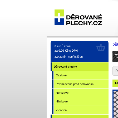
Tahokov
- Z
DĚ
0
kusů zboží
ocelového
za
0,00 Kč s DPH
T
zákazník:
nepřihlášen
plechu
Děrované plechy
D
Ocelové
Ta
Pozinkované před děrováním
Nerezové
Hliníkové
Z cortenu