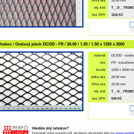
šířka oka
10.00 mm
obj. kód
T__O__TR2801
bez DPH
1116 Kč
hokov / Ocelový plech DC/DD - FR / 28.00 / 1.50 / 1.50 x 1250 x 2000
materiál
DC/DD - ocelov
oko
FR - kosočtver
formát
1250 x 2000 m
délka oka
28.00 mm
šířka oka
15.00 mm
obj. kód
T__O__FR2801
bez DPH
540 Kč
Hledáte jiný tahokov?
Ochotně Vám poradí náš zkušený obchodní tým na
www.perfol