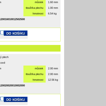
m
můstek
1.60 mm
tloušťka plechu
1.00 mm
hmotnost
6.54 kg
20016010012502500
ý plech
rcové
m
můstek
2.00 mm
tloušťka plechu
2.00 mm
hmotnost
12.56 kg
20020020010002000