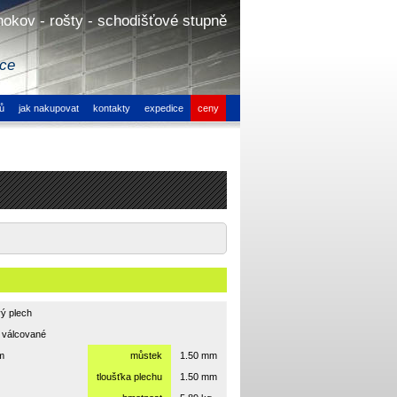
hokov - rošty - schodišťové stupně
ice
ů
jak nakupovat
kontakty
expedice
ceny
ý plech
 válcované
m
můstek
1.50 mm
tloušťka plechu
1.50 mm