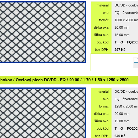
materiál
DC/DD - ocelov
oko
FQ - čtvercové
formát
1000 x 2000 m
délka oka
20.00 mm
šířka oka
15.00 mm
obj. kód
T__O__FQ2001
bez DPH
297 Kč
hokov / Ocelový plech DC/DD - FQ / 20.00 / 1.70 / 1.50 x 1250 x 2500
materiál
DC/DD - ocelov
oko
FQ - čtvercové
formát
1250 x 2500 m
délka oka
20.00 mm
šířka oka
15.00 mm
obj. kód
T__O__FQ2001
bez DPH
640 Kč