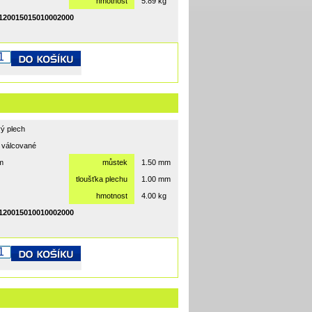
hmotnost
5.89 kg
20015015010002000
ý plech
 válcované
m
můstek
1.50 mm
tloušťka plechu
1.00 mm
hmotnost
4.00 kg
20015010010002000