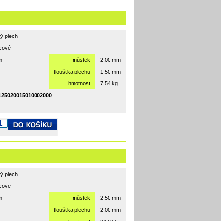
ý plech
rcové
m
můstek
2.00 mm
tloušťka plechu
1.50 mm
hmotnost
7.54 kg
25020015010002000
ý plech
rcové
m
můstek
2.50 mm
tloušťka plechu
2.00 mm