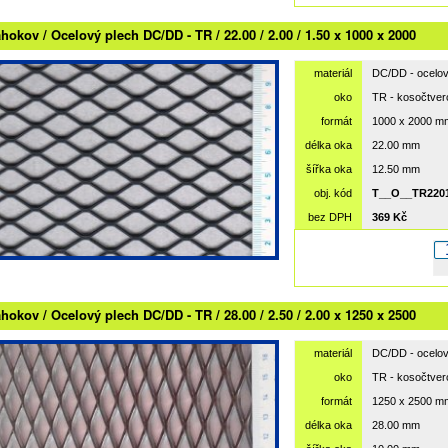
hokov / Ocelový plech DC/DD - TR / 22.00 / 2.00 / 1.50 x 1000 x 2000
materiál
DC/DD - ocelov
oko
TR - kosočtve
formát
1000 x 2000 m
délka oka
22.00 mm
šířka oka
12.50 mm
obj. kód
T__O__TR2201
bez DPH
369 Kč
hokov / Ocelový plech DC/DD - TR / 28.00 / 2.50 / 2.00 x 1250 x 2500
materiál
DC/DD - ocelov
oko
TR - kosočtve
formát
1250 x 2500 m
délka oka
28.00 mm