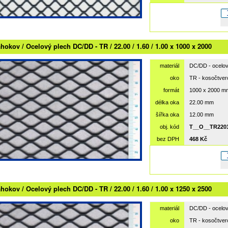
hokov / Ocelový plech DC/DD - TR / 22.00 / 1.60 / 1.00 x 1000 x 2000
materiál
DC/DD - ocelov
oko
TR - kosočtve
formát
1000 x 2000 m
délka oka
22.00 mm
šířka oka
12.00 mm
obj. kód
T__O__TR2201
bez DPH
468 Kč
hokov / Ocelový plech DC/DD - TR / 22.00 / 1.60 / 1.00 x 1250 x 2500
materiál
DC/DD - ocelov
oko
TR - kosočtve