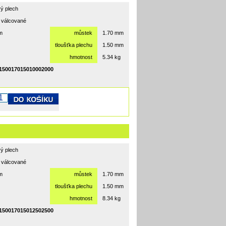
ý plech
 válcované
m
můstek
1.70 mm
tloušťka plechu
1.50 mm
hmotnost
5.34 kg
50017015010002000
ý plech
 válcované
m
můstek
1.70 mm
tloušťka plechu
1.50 mm
hmotnost
8.34 kg
50017015012502500