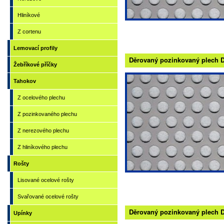
přesazené
Hliníkové
děrování
Z cortenu
Lemovací profily
Děrovaný pozinkovaný plech DX
Žebříkové příčky
Tahokov
Z ocelového plechu
Z pozinkovaného plechu
Z nerezového plechu
Z hliníkového plechu
Rošty
Lisované ocelové rošty
Svařované ocelové rošty
Děrovaný pozinkovaný plech DX
Upínky