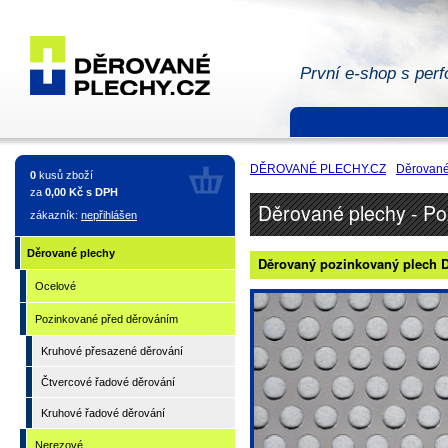
První e-shop s perf
Děrované
plechy -
DĚROVANÉ PLECHY.CZ
Děrované
0
kusů zboží
Pozinkované
za
0,00 Kč s DPH
Děrované plechy - Po
zákazník:
nepřihlášen
před
Děrované plechy
Děrovaný pozinkovaný plech DX
Ocelové
děrováním
Pozinkované před děrováním
-
Kruhové přesazené děrování
Čtvercové řadové děrování
Kruhové
Kruhové řadové děrování
Nerezové