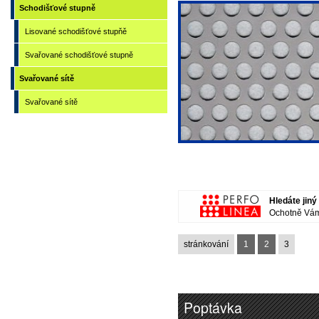
Schodišťové stupně
Lisované schodišťové stupňě
Svařované schodišťové stupně
Svařované sítě
Svařované sítě
Hledáte jin
Ochotně Vám
stránkování
1
2
3
Poptávka