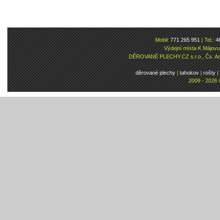
Mobil:
771 265 951
| Tel.:
4
Výdejní místa K Májov
DĚROVANÉ PLECHY.CZ s.r.o., Čs. Arm
děrované plechy
|
tahokov
|
rošty
|
2009 - 2026