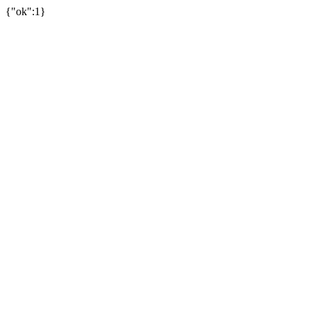
{"ok":1}