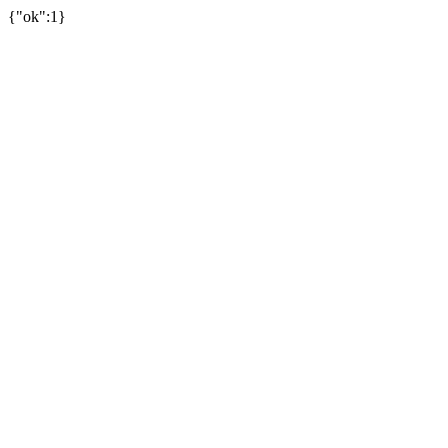
{"ok":1}